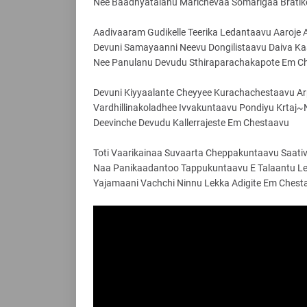
Nee Baadhyatalanu Marichevaa Somarigaa Bratik
Aadivaaram Gudikelle Teerika Ledantaavu Aaroje
Devuni Samayaanni Neevu Dongilistaavu Daiva K
Nee Panulanu Devudu Sthiraparachakapote Em C
Devuni Kiyyaalante Cheyyee Kurachachestaavu Arp
Vardhillinakoladhee Ivvakuntaavu Pondiyu Krta
Deevinche Devudu Kallerrajeste Em Chestaavu
Toti Vaarikainaa Suvaarta Cheppakuntaavu Saa
Naa Panikaadantoo Tappukuntaavu E Talaantu L
Yajamaani Vachchi Ninnu Lekka Adigite Em Chest