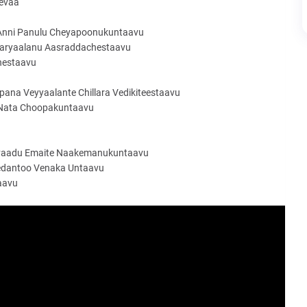
evaa
 Anni Panulu Cheyapoonukuntaavu
aaryaalanu Aasraddachestaavu
hestaavu
ana Veyyaalante Chillara Vedikiteestaavu
j~Nata Choopakuntaavu
tivaadu Emaite Naakemanukuntaavu
edantoo Venaka Untaavu
aavu