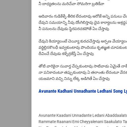
నీ బాధ్యతలను మరిచేవా సోమరిగా బ్రతికేవా
ఆదివారం గుడికేళ్ళే తీరిక లేదంటావు ఆరోజే అన్ని పనుల
దేవుని సమయాన్ని నీవు దోంగిలిస్తావు దైవ కార్యాలను ఆశ్రద్దచ
నీ పనులను దేవుడు స్థిరపరచకపోతే ఏం చేస్తావు
దేవుని కియ్యాలంటే చెయ్యీ కురచచేస్తావు అర్పణ వేయ్యాలంటే 
వర్ధిల్లినకొలధీ ఇవ్వకుంటావు పొందియు కృతజ్ఞత చూపకుం
దీవించే దేవుడు కళ్ళేర్రజేస్తే ఏం చేస్తావు
తోటి వారికైనా సువార్త చేప్పకుంటావు సాటివాడు ఏమైతే న
నా పనికాదంటూ తప్పుకుంటావు ఏ తలాంతు లేదంటూ వేన
యజమాని వచ్చి నిన్ను లేక్క అడిగితే ఏం చేస్తావు
Avunante Kadhani Unnadhante Ledhani Song Lyr
Avunante Kaadani Unnadante Ledani Abaddaalat
Rammate Raanani Emi Cheyyalenani Saakulato Ta