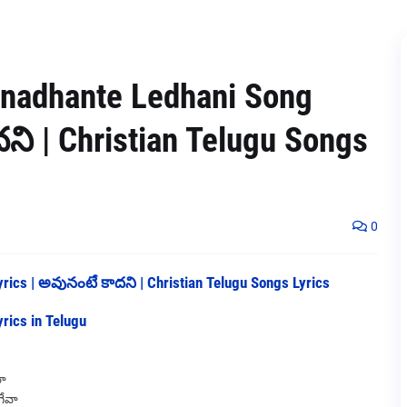
nadhante Ledhani Song
ని | Christian Telugu Songs
0
rics | అవునంటే కాదని | Christian Telugu Songs Lyrics
rics in Telugu
వా
గేవా