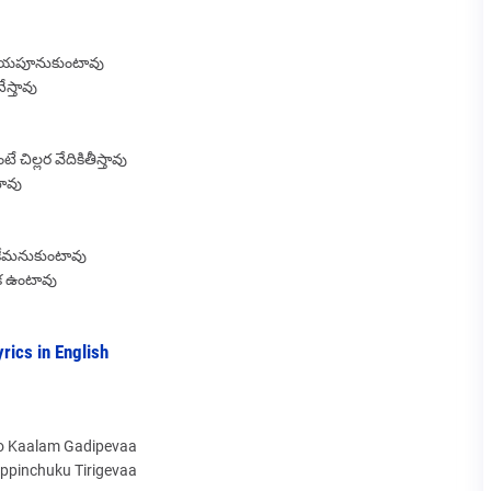
ు చేయపూనుకుంటావు
ేస్తావు
చిల్లర వేదికితీస్తావు
టావు
ాకేమనుకుంటావు
క ఉంటావు
ics in English
o Kaalam Gadipevaa
ppinchuku Tirigevaa