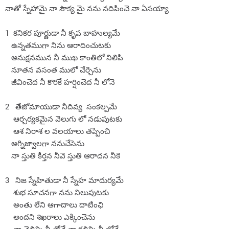
నాతో స్నేహామై నా సౌక్య మై నను నదిపించె నా ఏసయ్యా
1 కనికర పూర్ణుడా నీ కృప బాహుల్యమే
ఉన్నతముగా నిను ఆరాదించుటకు
అనుక్షనమున నీ ముఖ కాంతిలో నిలిపి
నూతన వసంత ములో చేర్చెను
జీవించెద నీ కొరకే హర్షించెద నీ లోనె
2 తేజోమాయుడా నీదివ్య సంకల్పమే
ఆర్చర్యకమైన వెలుగు లో నడుపుటకు
ఆశ నిరాశ ల వలయాలు తప్పించి
అగ్నిజ్వాలగా ననుచేసెను
నా స్తుతి కీర్తన నీవె స్తుతి ఆరాదన నీకె
3 నిజ స్నేహితుడా నీ స్నేహ మాదుర్యమే
శుభ సూచనగా నను నిలుపుటకు
అంతు లేని ఆగాదాలు దాటింఛి
అందని శిఖరాలు ఎక్కించెను