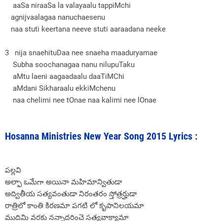
aaSa niraaSa la valayaalu tappiMchi
agnijvaalagaa nanuchaesenu
naa stuti keertana neeve stuti aaraadana neeke
3 nija snaehituDaa nee snaeha maaduryamae
Subha soochanagaa nanu nilupuTaku
aMtu laeni aagaadaalu daaTiMChi
aMdani Sikharaalu ekkiMchenu
naa chelimi nee tOnae naa kalimi nee lOnae
Hosanna Ministries New Year Song 2015 Lyrics :
పల్లవి
అల్ఫా ఒమేగా అయినా మహిమాన్వితుడా
అద్వితీయ సత్యవంతుడా నిరంతరం స్తోత్రర్హుడా
రాత్రిలో కాంతి కిరణమా పగటి లో కృపానిలయమా
ముదిమి వరకు నన్నాదరించె సత్యవాక్యామా