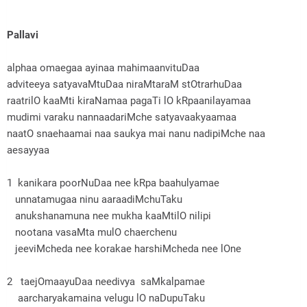
Pallavi
alphaa omaegaa ayinaa mahimaanvituDaa
adviteeya satyavaMtuDaa niraMtaraM stOtrarhuDaa
raatrilO kaaMti kiraNamaa pagaTi lO kRpaanilayamaa
mudimi varaku nannaadariMche satyavaakyaamaa
naatO snaehaamai naa saukya mai nanu nadipiMche naa
aesayyaa
1 kanikara poorNuDaa nee kRpa baahulyamae
unnatamugaa ninu aaraadiMchuTaku
anukshanamuna nee mukha kaaMtilO nilipi
nootana vasaMta mulO chaerchenu
jeeviMcheda nee korakae harshiMcheda nee lOne
2 taejOmaayuDaa needivya saMkalpamae
aarcharyakamaina velugu lO naDupuTaku